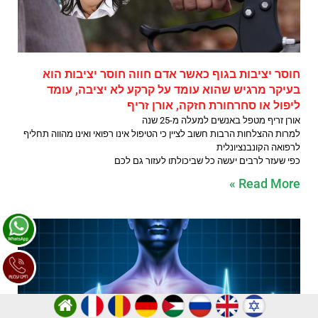
חוסר יציבות בגוף כאשר אדם חווה חוסר יציבות הוא
בעיקר מרגיש שהוא עומד על קרקע לא יציבה, עומד
ליפול או סחרחורת חזקה, אורן זריף
אורן זריף מטפל באנשים למעלה מ-25 שנה
למרות ההצלחות הרבות חשוב לציין כי הטיפול אינו רפואי ואינו מהווה תחליף
לרפואה הקונבנציונלית
כפי שעזר לרבים יעשה כל שביכולתו לעזור גם לכם
Read More »