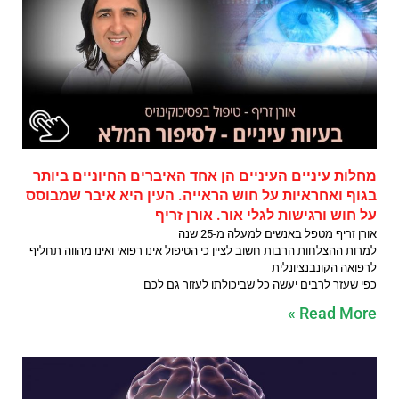
מחלות עיניים העיניים הן אחד האיברים החיוניים ביותר
בגוף ואחראיות על חוש הראייה. העין היא איבר שמבוסס
על חוש ורגישות לגלי אור. אורן זריף
אורן זריף מטפל באנשים למעלה מ-25 שנה
למרות ההצלחות הרבות חשוב לציין כי הטיפול אינו רפואי ואינו מהווה תחליף
לרפואה הקונבנציונלית
כפי שעזר לרבים יעשה כל שביכולתו לעזור גם לכם
Read More »