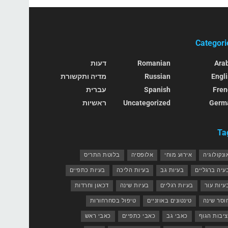
Categori
Ara
Romanian
דעות
Engl
Russian
מדיה ותקשורת
Fren
Spanish
עברית
Germ
Uncategorized
ראשיות
Ta
ונקולוגיה
אירוע מוחי
אלופסיה
בלוטת התריס
עיה ברגליים
בעיות גב
בעיות הליכה
בעיות כתפיים
עיות עור
בעיות רגליים
בעיות שינה
דכאון וחרדות
וסר שינה
טינטונים באוזניים
טיפול בסחרחורות
ציבות הגוף
כאבי גב
כאבי כתפיים
כאבי ראש