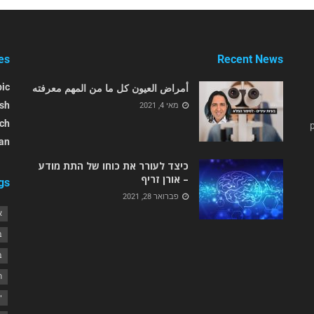
es
Recent News
أمراض العيون كل ما من المهم معرفته
bic
ish
מאי 4, 2021
ch
an
כיצד לעורר את כוחו של התת מודע
– אורן זריף
gs
פברואר 28, 2021
א
ב
ב
ח
י