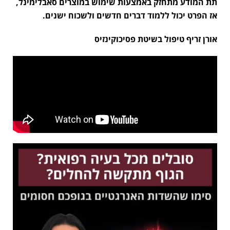
תת המודע מתחזק באמצעות שימוש במוצרים סאבלימינל,
אז הפרט יכול ללמוד דברים חדשים ולשכוח ישנים.
אורן זריף טיפול בשיטת פסיכוקינזיס