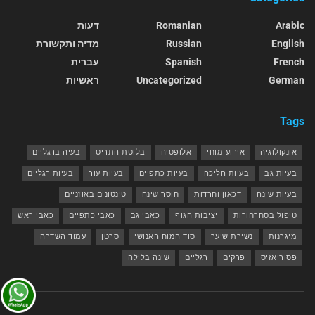
Arabic
Romanian
דעות
English
Russian
מדיה ותקשורת
French
Spanish
עברית
German
Uncategorized
ראשיות
Tags
אונקולוגיה
אירוע מוחי
אלופסיה
בלוטת התריס
בעיה ברגליים
בעיות גב
בעיות הליכה
בעיות כתפיים
בעיות עור
בעיות רגליים
בעיות שינה
דכאון וחרדות
חוסר שינה
טינטונים באוזניים
טיפול בסחרחורות
יציבות הגוף
כאבי גב
כאבי כתפיים
כאבי ראש
מיגרנות
נשירת שיער
סוד המוח האנושי
סרטן
עמוד השדרה
פסוריאזיס
פרקים
רגליים
שינה בלילה