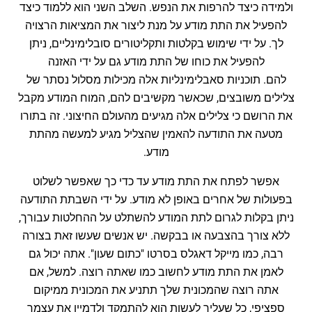
ולמידה כיצד להרפות את הנפש. השלב השני הוא ללמוד כיצד
להפעיל את התת מודע על מנת ליצור את המציאות הרצויה
לך. על ידי שימוש בקלטות ותקליטורים סובלימינליים, ניתן
להפעיל את כוחו של התת מודע גם על ידי האזנה
להם. תוכניות סאבלימינליות אלה מכילות מסלול נסתר של
צלילים משובצים, שכאשר מקשיבים להם, המוח המודע מקבל
את הרושם כי צלילים אלה מגיעים מהעולם החיצוני. זה בתורו
מטעה את התודעה להאמין שהצליל מגיע למעשה מהתת
מודע.
אפשר לפתח את התת מודע עד כדי כך שאפשר לשלוט
בפעולות של אחרים באופן לא מודע. על ידי השבתת התודעה
ניתן בקלות לגרום לתת המודע להשתלט על ההחלטות עבורך,
ללא צורך בהצבעה או בבקשה. יש אנשים שעשו זאת בצורה
רבה, כמו מייקל דאגלס בסרטו "כתום שעון". אתה יכול גם
לאמן את התת מודע לחשוב כמו שאתה רוצה. למשל, אם
אתה רוצה שהמכונית שלך תתניע את המכונית ממיקום
ספציפי, כל שעליך לעשות הוא להתמקד ולדמיין את עצמך