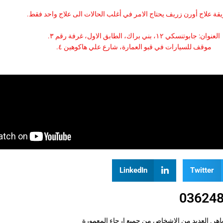
قة علاج أورن زريف يحتاج الامر في أغلب الحالات الى علاج واحد فقط.
العنوان: جابوتنسكي ١٢، بني براك، الطابق الاول، غرفة رقم ٣.
موقف للسيارات في قبو العمارة، شارع علي هاكوهين ٤.
LinkedIn
Twitter
قدة وصعبة بنجاح باهر. العديد من الاشخاص من جميع ارجاء المعمورة