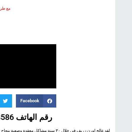
مع طري
Facebook
رقم الهاتف 036248586
لقد عالج اورن زريف في خلال ٣٠ سنة مشاكل مع