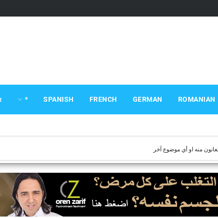
ROMANIAN
GERMAN
FRENCH
SPANISH
*
א