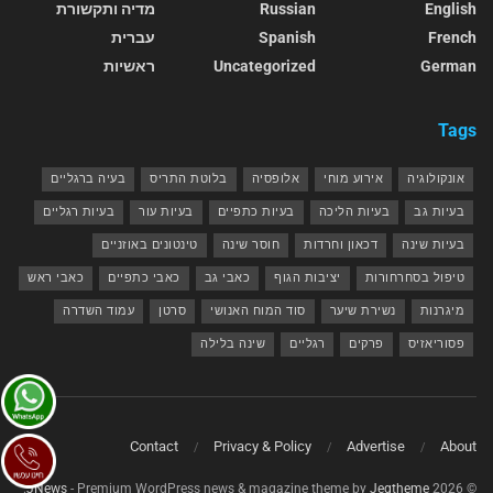
English
Russian
מדיה ותקשורת
French
Spanish
עברית
German
Uncategorized
ראשיות
Tags
אונקולוגיה
אירוע מוחי
אלופסיה
בלוטת התריס
בעיה ברגליים
בעיות גב
בעיות הליכה
בעיות כתפיים
בעיות עור
בעיות רגליים
בעיות שינה
דכאון וחרדות
חוסר שינה
טינטונים באוזניים
טיפול בסחרחורות
יציבות הגוף
כאבי גב
כאבי כתפיים
כאבי ראש
מיגרנות
נשירת שיער
סוד המוח האנושי
סרטן
עמוד השדרה
פסוריאזיס
פרקים
רגליים
שינה בלילה
Contact
Privacy & Policy
Advertise
About
.
JNews
- Premium WordPress news & magazine theme by
Jegtheme
© 2026