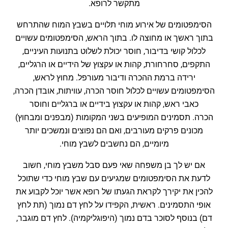
מתקשר לרופא.
הסימפטומים של אירוע מוחי תלויים בשבץ המוח שהתרחש
בתוך ראשך או מחוצה לו. בתוך הראש, הסימפטומים עשויים
לכלול קושי בדיבור, חוסר יכולת לשלוט בתנועות העיניים,
התקפים, סחרחורת, קהות או עקצוץ של הידיים או הרגליים,
ירידה ברמת ההכרה ודיבור מעורפל. מחוץ לראש,
הסימפטומים עשויים לכלול חוסר הכרה, עוויתות, אובדן הכרה,
כאבי ראש, קהות או עקצוץ בידיים או ברגליים וחוסר
הכרה. תסמינים המופיעים בשני המקומות (מבפנים ומבחוץ)
מכונים פרקים מעורבים, ואם הם נפוצים ונמשכים יותר
מיומיים, הם נחשבים לשבץ מוחי.
אם יש לך בן משפחה שאי פעם סבל משבץ מוחי, חשוב
לדעת את הסימפטומים שמגיעים עם שבץ מוחי כדי שתוכל
להכין את יקירך לקראת הגעתו של רופא אשר יוכל לקבוע את
אופי התסמינים. ראשית, הקפידו על לחץ דם נמוך (תת לחץ
דם) בנוסף לסוכר בדם נמוך (היפוגליקמיה). לחץ דם מוגבר,