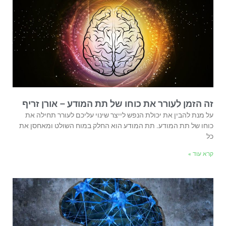
זה הזמן לעורר את כוחו של תת המודע – אורן זריף
על מנת להבין את יכולת הנפש לייצר שינוי עליכם לעורר תחילה את
כוחו של תת המודע. תת המודע הוא החלק במוח השולט ומאחסן את
כל
קרא עוד »