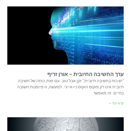
ערך החשיבה החיובית – אורן זריף
"יש כוח בחשיבה חיובית," זקן אבל טוב. עם זאת, כוחה של חשיבה
חיובית אינו רק פוקוס הוקוס ניו-אייג'י. למעשה, זו מיומנות חשובה
בחיים. זה מאפשר
קרא עוד »