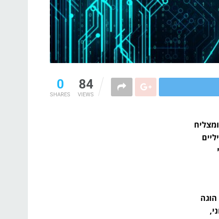
0
84
SHARES
VIEWS
ומצליח
ליים
הוגה
י,