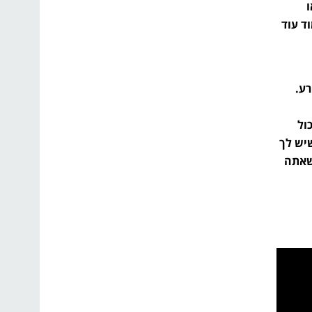
ד עוד
ע.
ול
יש לך
כשאתה