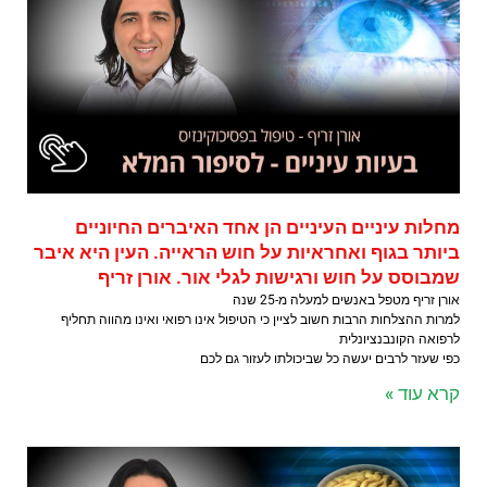
מחלות עיניים העיניים הן אחד האיברים החיוניים
ביותר בגוף ואחראיות על חוש הראייה. העין היא איבר
שמבוסס על חוש ורגישות לגלי אור. אורן זריף
אורן זריף מטפל באנשים למעלה מ-25 שנה
למרות ההצלחות הרבות חשוב לציין כי הטיפול אינו רפואי ואינו מהווה תחליף
לרפואה הקונבנציונלית
כפי שעזר לרבים יעשה כל שביכולתו לעזור גם לכם
קרא עוד »