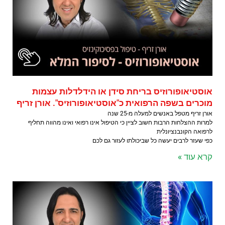
אוסטיאופורוזיס בריחת סידן או הידלדלות עצמות
מוכרים בשפה הרפואית כ"אוסטיאופורוזיס". אורן זריף
אורן זריף מטפל באנשים למעלה מ-25 שנה
למרות ההצלחות הרבות חשוב לציין כי הטיפול אינו רפואי ואינו מהווה תחליף
לרפואה הקונבנציונלית
כפי שעזר לרבים יעשה כל שביכולתו לעזור גם לכם
קרא עוד »