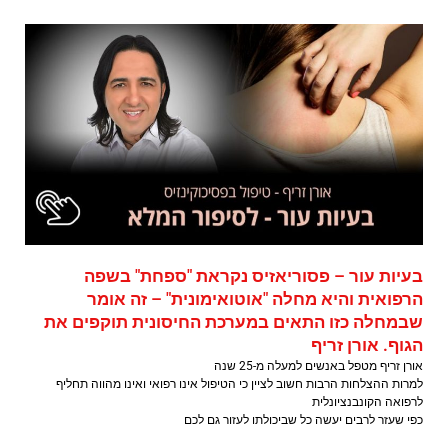
בעיות עור – פסוריאזיס נקראת "ספחת" בשפה
הרפואית והיא מחלה "אוטואימונית" – זה אומר
שבמחלה כזו התאים במערכת החיסונית תוקפים את
הגוף. אורן זריף
אורן זריף מטפל באנשים למעלה מ-25 שנה
למרות ההצלחות הרבות חשוב לציין כי הטיפול אינו רפואי ואינו מהווה תחליף
לרפואה הקונבנציונלית
כפי שעזר לרבים יעשה כל שביכולתו לעזור גם לכם