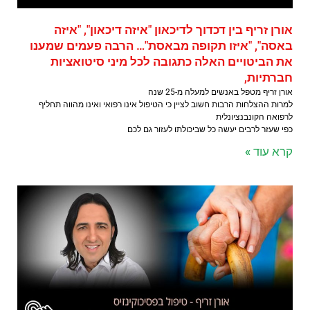
אורן זריף בין דכדוך לדיכאון "איזה דיכאון", "איזה
באסה", "איזו תקופה מבאסת"… הרבה פעמים שמענו
את הביטויים האלה כתגובה לכל מיני סיטואציות
חברתיות,
אורן זריף מטפל באנשים למעלה מ-25 שנה
למרות ההצלחות הרבות חשוב לציין כי הטיפול אינו רפואי ואינו מהווה תחליף
לרפואה הקונבנציונלית
כפי שעזר לרבים יעשה כל שביכולתו לעזור גם לכם
קרא עוד »