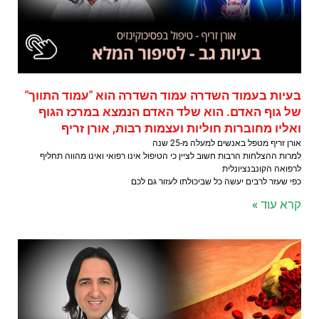
בעיות בעמוד השדרה עמוד השדרה הוא "עמוד התווך"
של גוף האדם. הוא שלד האדם הנמצא במרכז הגוף
ואליו מחוברות חוליות ועצמות רבות, אורן זריף
אורן זריף מטפל באנשים למעלה מ-25 שנה
למרות ההצלחות הרבות חשוב לציין כי הטיפול אינו רפואי ואינו מהווה תחליף
לרפואה הקונבנציונלית
כפי שעזר לרבים יעשה כל שביכולתו לעזור גם לכם
קרא עוד »