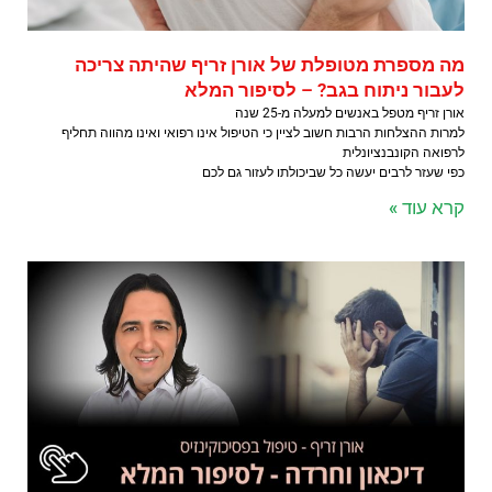
מה מספרת מטופלת של אורן זריף שהיתה צריכה
לעבור ניתוח בגב? – לסיפור המלא
אורן זריף מטפל באנשים למעלה מ-25 שנה
למרות ההצלחות הרבות חשוב לציין כי הטיפול אינו רפואי ואינו מהווה תחליף
לרפואה הקונבנציונלית
כפי שעזר לרבים יעשה כל שביכולתו לעזור גם לכם
קרא עוד »