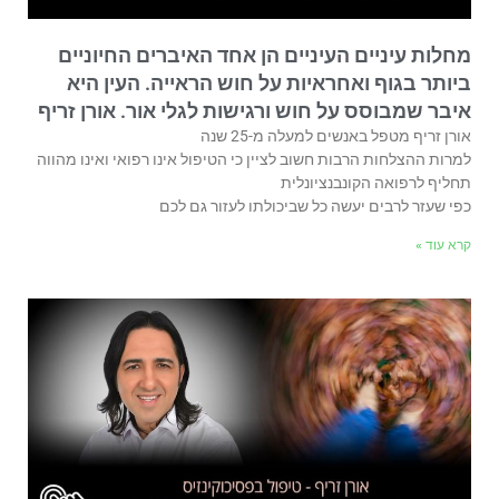
מחלות עיניים העיניים הן אחד האיברים החיוניים
ביותר בגוף ואחראיות על חוש הראייה. העין היא
איבר שמבוסס על חוש ורגישות לגלי אור. אורן זריף
אורן זריף מטפל באנשים למעלה מ-25 שנה
למרות ההצלחות הרבות חשוב לציין כי הטיפול אינו רפואי ואינו מהווה
תחליף לרפואה הקונבנציונלית
כפי שעזר לרבים יעשה כל שביכולתו לעזור גם לכם
קרא עוד »