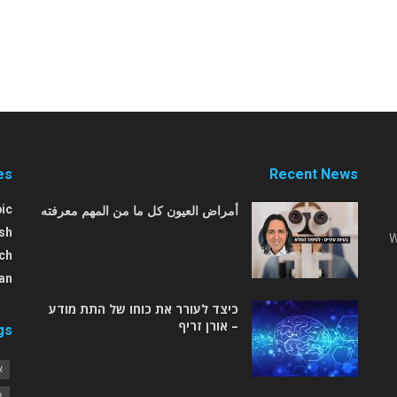
es
Recent News
أمراض العيون كل ما من المهم معرفته
ic
sh
W
ch
an
כיצד לעורר את כוחו של התת מודע
– אורן זריף
gs
א
ב