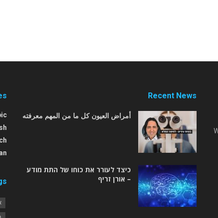
es
Recent News
أمراض العيون كل ما من المهم معرفته
ic
sh
W
ch
an
כיצד לעורר את כוחו של התת מודע
– אורן זריף
gs
א
ב