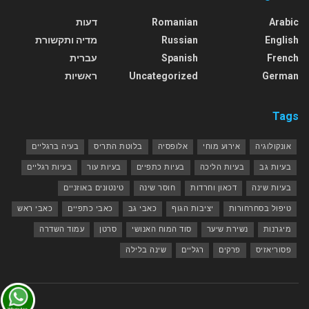
Arabic
Romanian
דעות
English
Russian
מדיה ותקשורת
French
Spanish
עברית
German
Uncategorized
ראשיות
Tags
אונקולוגיה
אירוע מוחי
אלופסיה
בלוטת התריס
בעיה ברגליים
בעיות גב
בעיות הליכה
בעיות כתפיים
בעיות עור
בעיות רגליים
בעיות שינה
דכאון וחרדות
חוסר שינה
טינטונים באוזניים
טיפול בסחרחורות
יציבות הגוף
כאבי גב
כאבי כתפיים
כאבי ראש
מיגרנות
נשירת שיער
סוד המוח האנושי
סרטן
עמוד השדרה
פסוריאזיס
פרקים
רגליים
שינה בלילה