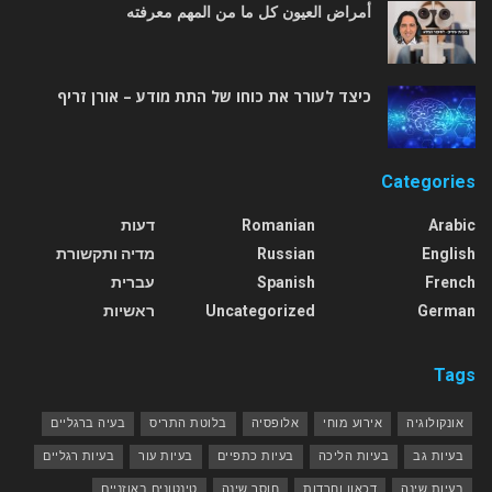
أمراض العيون كل ما من المهم معرفته
כיצד לעורר את כוחו של התת מודע – אורן זריף
Categories
Arabic
Romanian
דעות
English
Russian
מדיה ותקשורת
French
Spanish
עברית
German
Uncategorized
ראשיות
Tags
אונקולוגיה
אירוע מוחי
אלופסיה
בלוטת התריס
בעיה ברגליים
בעיות גב
בעיות הליכה
בעיות כתפיים
בעיות עור
בעיות רגליים
בעיות שינה
דכאון וחרדות
חוסר שינה
טינטונים באוזניים