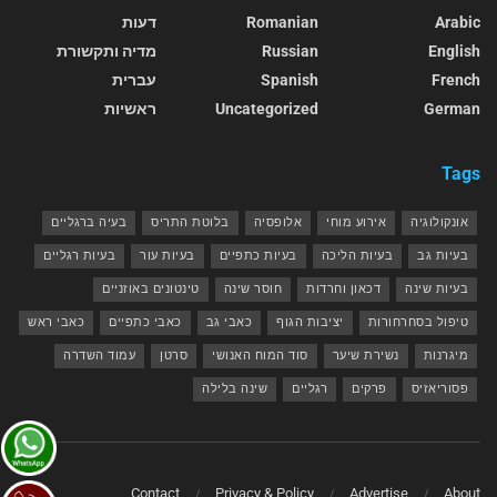
Arabic
Romanian
דעות
English
Russian
מדיה ותקשורת
French
Spanish
עברית
German
Uncategorized
ראשיות
Tags
אונקולוגיה
אירוע מוחי
אלופסיה
בלוטת התריס
בעיה ברגליים
בעיות גב
בעיות הליכה
בעיות כתפיים
בעיות עור
בעיות רגליים
בעיות שינה
דכאון וחרדות
חוסר שינה
טינטונים באוזניים
טיפול בסחרחורות
יציבות הגוף
כאבי גב
כאבי כתפיים
כאבי ראש
מיגרנות
נשירת שיער
סוד המוח האנושי
סרטן
עמוד השדרה
פסוריאזיס
פרקים
רגליים
שינה בלילה
Contact
Privacy & Policy
Advertise
About