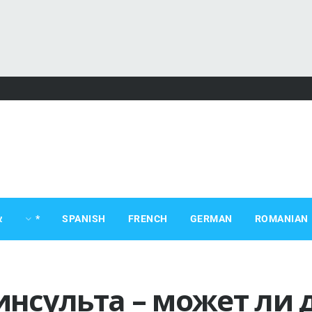
ROMANIAN
GERMAN
FRENCH
SPANISH
*
א
нсульта – может ли 