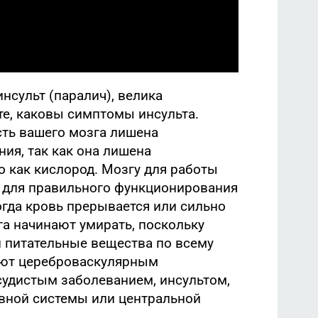
нсульт (паралич), велика
те, каковы симптомы инсульта.
асть вашего мозга лишена
ия, так как она лишена
о как кислород. Мозгу для работы
и, для правильного функционирования
огда кровь прерывается или сильно
га начинают умирать, поскольку
и питательные вещества по всему
ают цереброваскулярным
судистым заболеванием, инсультом,
вной системы или центральной