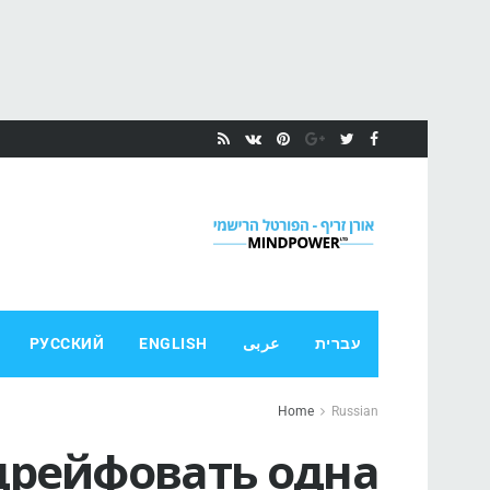
עברית
عربى
ENGLISH
РУССКИЙ
Home
Russian
дрейфовать одна