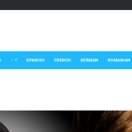
ROMANIAN
GERMAN
FRENCH
SPANISH
*
א