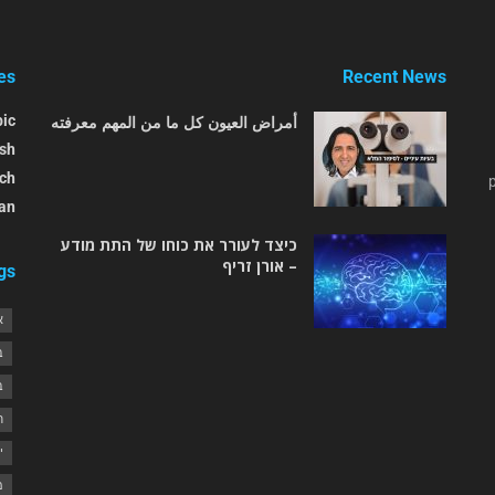
es
Recent News
أمراض العيون كل ما من المهم معرفته
bic
ish
ch
an
כיצד לעורר את כוחו של התת מודע
– אורן זריף
gs
א
ב
ב
ח
י
מ