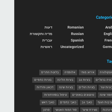
Categori
Ara
Romanian
דעות
Engl
Russian
מדיה ותקשורת
Fren
Spanish
עברית
Germ
Uncategorized
ראשיות
Ta
ונקולוגיה
אירוע מוחי
אלופסיה
בלוטת התריס
עיה ברגליים
בעיות גב
בעיות הליכה
בעיות כתפיים
עיות עור
בעיות רגליים
בעיות שינה
דכאון וחרדות
וסר שינה
טינטונים באוזניים
טיפול בסחרחורות
ציבות הגוף
כאבי גב
כאבי כתפיים
כאבי ראש
יגרנות
נשירת שיער
סוד המוח האנושי
סרטן