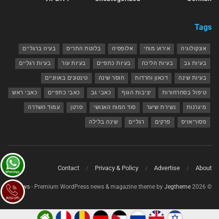
Tags
אונקולוגיה
אירוע מוחי
אלופסיה
בלוטת התריס
בעיה ברגליים
בעיות גב
בעיות הליכה
בעיות כתפיים
בעיות עור
בעיות רגליים
בעיות שינה
דכאון וחרדות
חוסר שינה
טינטונים באוזניים
טיפול בסחרחורות
יציבות הגוף
כאבי גב
כאבי כתפיים
כאבי ראש
מיגרנות
נשירת שיער
סוד המוח האנושי
סרטן
עמוד השדרה
פסוריאזיס
פרקים
רגליים
שינה בלילה
Contact
Privacy & Policy
Advertise
About
.
JNews
- Premium WordPress news & magazine theme by
Jegtheme
© 2026