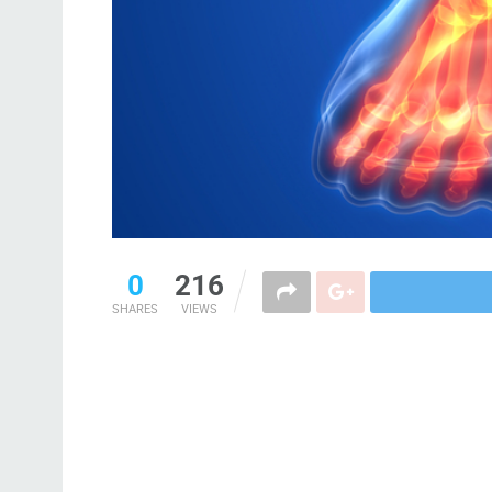
0
216
SHARES
VIEWS