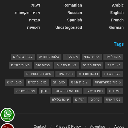
Arabic
Romanian
דעות
English
Russian
מדיה ותקשורת
French
Spanish
עברית
German
Uncategorized
ראשיות
Tags
אונקולוגיה
אירוע מוחי
אלופסיה
בלוטת התריס
בעיה ברגליים
בעיות גב
בעיות הליכה
בעיות כתפיים
בעיות עור
בעיות רגליים
בעיות שינה
דכאון וחרדות
חוסר שינה
טינטונים באוזניים
טיפול בסחרחורות
יציבות הגוף
כאבי גב
כאבי כתפיים
כאבי ראש
מיגרנות
נשירת שיער
סוד המוח האנושי
סרטן
עמוד השדרה
פסוריאזיס
פרקים
רגליים
שינה בלילה
Contact
Privacy & Policy
Advertise
About