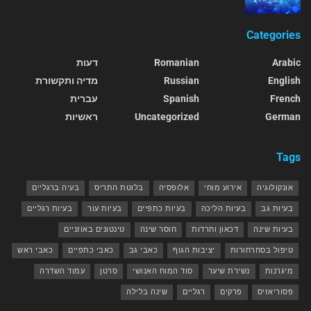
Categories
Arabic
Romanian
דעות
English
Russian
מדיה ותקשורת
French
Spanish
עברית
German
Uncategorized
ראשיות
Tags
אונקולוגיה
אירוע מוחי
אלופסיה
בלוטת התריס
בעיה ברגליים
בעיות גב
בעיות הליכה
בעיות כתפיים
בעיות עור
בעיות רגליים
בעיות שינה
דכאון וחרדות
חוסר שינה
טינטונים באוזניים
טיפול בסחרחורות
יציבות הגוף
כאבי גב
כאבי כתפיים
כאבי ראש
מיגרנות
נשירת שיער
סוד המוח האנושי
סרטן
עמוד השדרה
פסוריאזיס
פרקים
רגליים
שינה בלילה