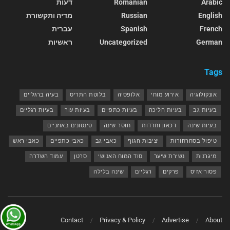
Arabic
Romanian
דעות
English
Russian
מדיה ותקשורת
French
Spanish
עברית
German
Uncategorized
ראשיות
Tags
אונקולוגיה
אירוע מוחי
אלופסיה
בלוטת התריס
בעיה ברגליים
בעיות גב
בעיות הליכה
בעיות כתפיים
בעיות עור
בעיות רגליים
בעיות שינה
דכאון וחרדות
חוסר שינה
טינטונים באוזניים
טיפול בסחרחורות
יציבות הגוף
כאבי גב
כאבי כתפיים
כאבי ראש
מיגרנות
נשירת שיער
סוד המוח האנושי
סרטן
עמוד השדרה
פסוריאזיס
פרקים
רגליים
שינה בלילה
Contact
Privacy & Policy
Advertise
About