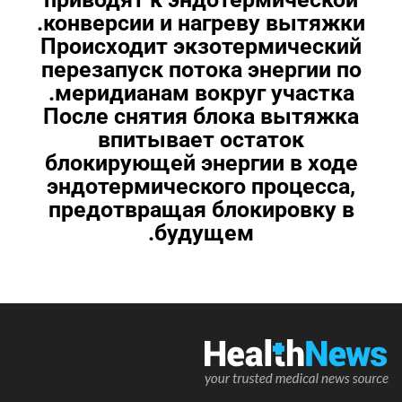
конверсии и нагреву вытяжки.
Происходит экзотермический
перезапуск потока энергии по
меридианам вокруг участка.
После снятия блока вытяжка
впитывает остаток
блокирующей энергии в ходе
эндотермического процесса,
предотвращая блокировку в
будущем.