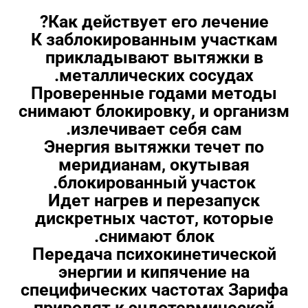
Как действует его лечение?
К заблокированным участкам
прикладывают вытяжки в
металлических сосудах.
Проверенные годами методы
снимают блокировку, и организм
излечивает себя сам.
Энергия вытяжки течет по
меридианам, окутывая
блокированный участок.
Идет нагрев и перезапуск
дискретных частот, которые
снимают блок.
Передача психокинетической
энергии и кипячение на
специфических частотах Зарифа
приводят к эндотермической